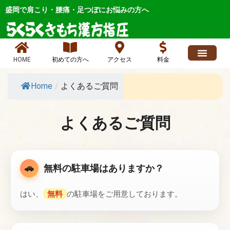
内
盛岡で肩こり・腰痛・足つぼにお悩みの方へ
容
を
ス
キ
HOME
初めての方へ
アクセス
料金
ッ
求人情報
よくあるご質問
ブログ、お店最新情報、ニュース
各症状メニュー
店長日記 人気
お問い合わせ
プ
Home
/
よくあるご質問
よくあるご質問
🚗
無料の駐車場はありますか？
はい、
無料
の駐車場をご用意しております。