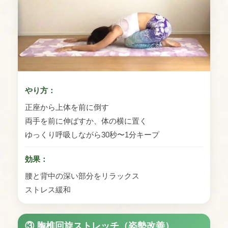
やり方：
正座から上体を前に倒す
両手を前に伸ばすか、体の横に置く
ゆっくり呼吸しながら30秒〜1分キープ
効果：
腰と背中の深い部分をリラックス
ストレス緩和
③ 胸椎回旋ストレッチ（姿勢改善）