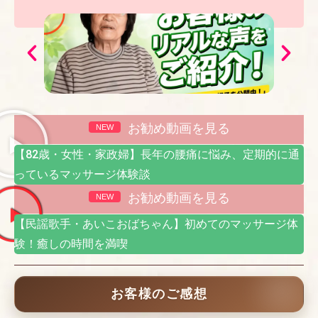
Play
Pla
お勧め動画を見る
NEW
【82歳・女性・家政婦】長年の腰痛に悩み、定期的に通
っているマッサージ体験談
お勧め動画を見る
NEW
【民謡歌手・あいこおばちゃん】初めてのマッサージ体
験！癒しの時間を満喫
お客様のご感想