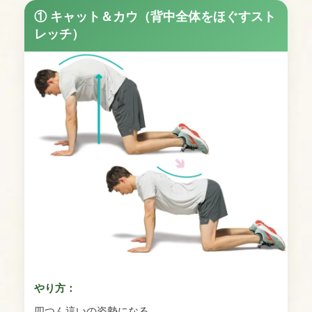
① キャット＆カウ（背中全体をほぐすスト
レッチ）
やり方：
四つん這いの姿勢になる