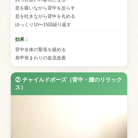
息を吸いながら背中を反らす
息を吐きながら背中を丸める
ゆっくり10〜15回繰り返す
効果：
背中全体の緊張を緩める
肩甲骨まわりの血流改善
② チャイルドポーズ（背中・腰のリラック
ス）