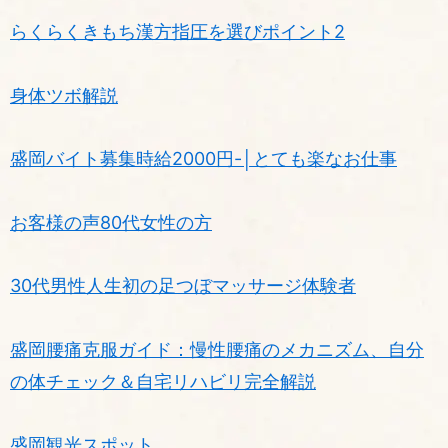
らくらくきもち漢方指圧を選びポイント2
身体ツボ解説
盛岡バイト募集時給2000円-│とても楽なお仕事
お客様の声80代女性の方
30代男性人生初の足つぼマッサージ体験者
盛岡腰痛克服ガイド：慢性腰痛のメカニズム、自分
の体チェック＆自宅リハビリ完全解説
盛岡観光スポット