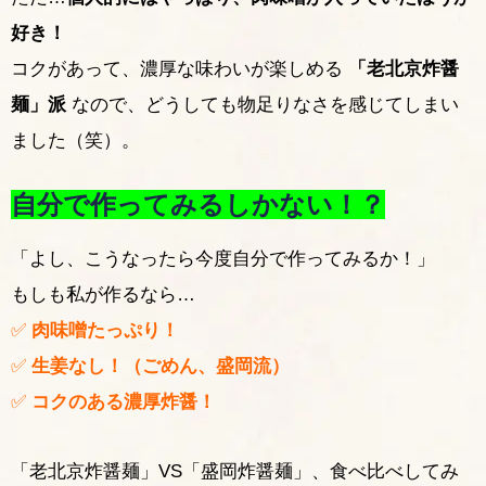
好き！
コクがあって、濃厚な味わいが楽しめる
「老北京炸醤
麺」派
なので、どうしても物足りなさを感じてしまい
ました（笑）。
自分で作ってみるしかない！？
「よし、こうなったら今度自分で作ってみるか！」
もしも私が作るなら…
✅
肉味噌たっぷり！
✅
生姜なし！（ごめん、盛岡流）
✅
コクのある濃厚炸醤！
「老北京炸醤麺」VS「盛岡炸醤麺」、食べ比べしてみ