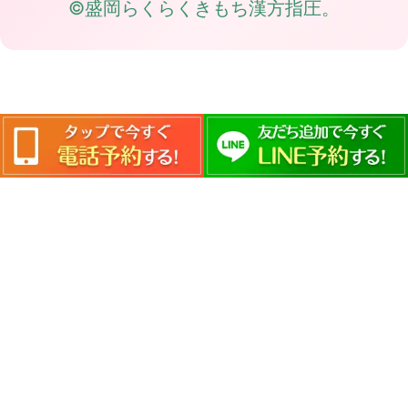
©盛岡らくらくきもち漢方指圧。