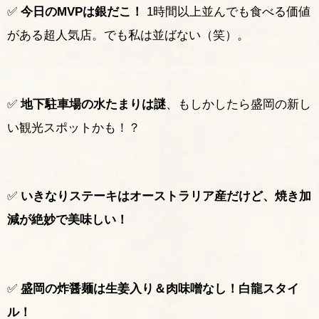
✅
今日のMVPは銀だこ！
1時間以上並んでも食べる価値
がある超人気店。でも私は並ばない（笑）。
✅
地下駐車場の水たまりは謎
、もしかしたら盛岡の新し
い観光スポットかも！？
✅
いきなりステーキはオーストラリア産だけど、焼き加
減が絶妙で美味しい！
✅
盛岡の炸醤麺は生姜入り＆肉味噌なし！白龍スタイ
ル！