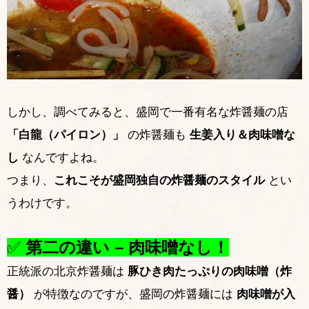
しかし、調べてみると、盛岡で一番有名な炸醤麺の店
「白龍（パイロン）」
の炸醤麺も
生姜入り＆肉味噌な
し
なんですよね。
つまり、
これこそが盛岡独自の炸醤麺のスタイル
とい
うわけです。
✅
第二の違い – 肉味噌なし！
正統派の北京炸醤麺は
豚ひき肉たっぷりの肉味噌（炸
醤）
が特徴なのですが、盛岡の炸醤麺には
肉味噌が入