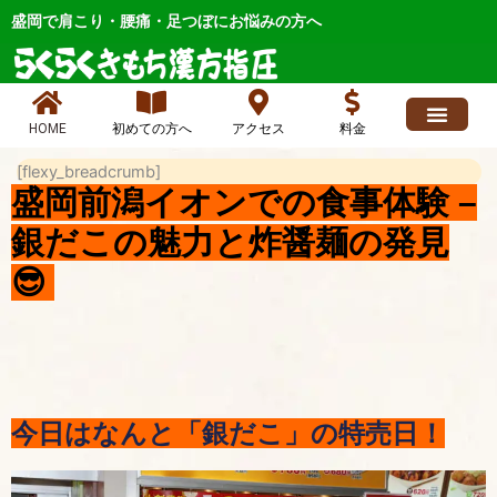
内
盛岡で肩こり・腰痛・足つぼにお悩みの方へ
容
を
ス
キ
HOME
初めての方へ
アクセス
料金
ッ
求人情報
よくあるご質問
ブログ、お店最新情報、ニュース
各症状メニュー
店長日記 人気
お問い合わせ
プ
[flexy_breadcrumb]
盛岡前潟イオンでの食事体験 –
銀だこの魅力と炸醤麺の発見
😎
今日はなんと「銀だこ」の特売日！