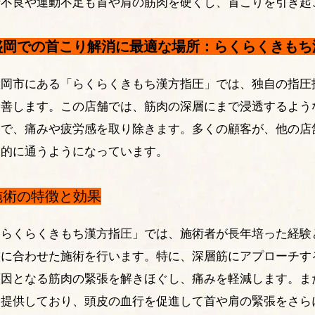
行不良や運動不足も首や肩の筋肉を硬くし、首こりを引き起
盛岡での首こり解消に最適な場所：らくらくきもち
盛岡市にある「らくらくきもち漢方指圧」では、独自の指圧
改善します。この店舗では、筋肉の深層にまで浸透するよう
とで、痛みや疲労感を取り除きます。多くの顧客が、他の店
期的に通うようになっています。
施術の特徴と効果
「らくらくきもち漢方指圧」では、施術者が長年培った経験
態に合わせた施術を行います。特に、深層筋にアプローチす
原因となる筋肉の緊張を解きほぐし、痛みを軽減します。ま
も提供しており、頭皮の血行を促進して首や肩の緊張をさら