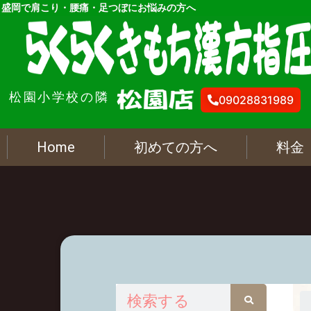
内
盛岡で肩こり・腰痛・足つぼにお悩みの方へ
容
を
ス
キ
松園小学校の隣
ッ
09028831989
プ
Home
初めての方へ
料金
検
索