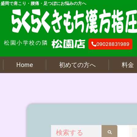
内
盛岡で肩こり・腰痛・足つぼにお悩みの方へ
容
を
ス
キ
松園小学校の隣
ッ
09028831989
プ
Home
初めての方へ
料金
検
索