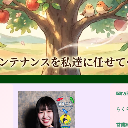
✉ra
らく
営業