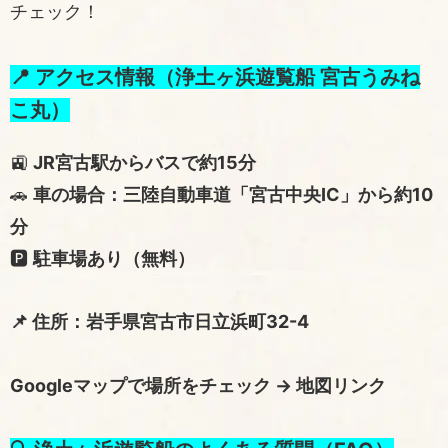
チェック！
📍 アクセス情報（浄土ヶ浜遊覧船 宮古うみね
こ丸）
🚉
JR宮古駅からバスで約15分
🚗
車の場合：三陸自動車道「宮古中央IC」から約10
分
🅿️
駐車場あり（無料）
📌 住所：岩手県宮古市日立浜町32-4
Googleマップで場所をチェック →
地図リンク