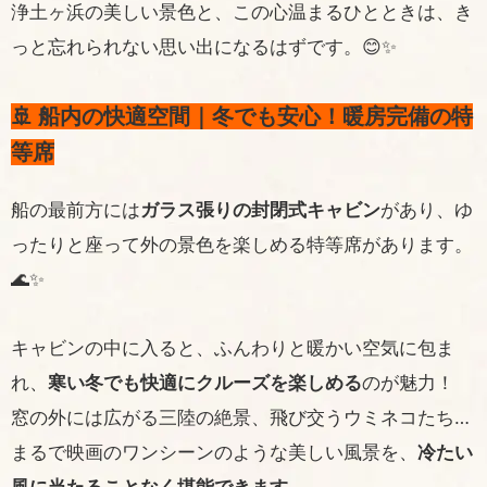
浄土ヶ浜の美しい景色と、この心温まるひとときは、き
っと忘れられない思い出になるはずです。😊✨
🚢 船内の快適空間｜冬でも安心！暖房完備の特
等席
船の最前方には
ガラス張りの封閉式キャビン
があり、ゆ
ったりと座って外の景色を楽しめる特等席があります。
🌊✨
キャビンの中に入ると、ふんわりと暖かい空気に包ま
れ、
寒い冬でも快適にクルーズを楽しめる
のが魅力！
窓の外には広がる三陸の絶景、飛び交うウミネコたち…
まるで映画のワンシーンのような美しい風景を、
冷たい