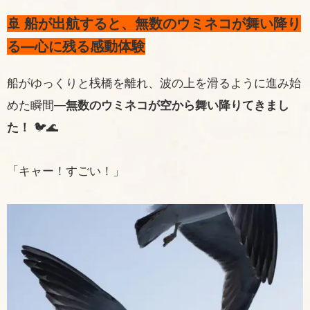
🚢 船が出航すると、無数のウミネコが舞い降り
る—心に残る感動体験
船がゆっくりと桟橋を離れ、波の上を滑るように進み始
めた瞬間—
無数のウミネコが空から舞い降りてきまし
た！
🐦🌊
「キャー！すごい！」