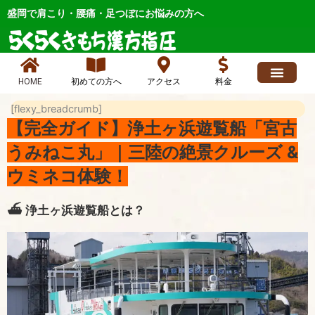
内
盛岡で肩こり・腰痛・足つぼにお悩みの方へ
容
を
ス
キ
HOME
初めての方へ
アクセス
料金
ッ
求人情報
よくあるご質問
ブログ、お店最新情報、ニュース
各症状メニュー
店長日記 人気
お問い合わせ
プ
[flexy_breadcrumb]
【完全ガイド】浄土ヶ浜遊覧船「宮古
うみねこ丸」｜三陸の絶景クルーズ &
ウミネコ体験！
⛴️ 浄土ヶ浜遊覧船とは？