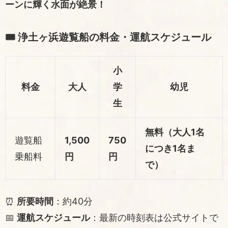
ーンに輝く水面が絶景！
🎟️ 浄土ヶ浜遊覧船の料金・運航スケジュール
小
料金
大人
学
幼児
生
無料（大人1名
遊覧船
1,500
750
につき1名ま
乗船料
円
円
で）
⏰
所要時間
：約40分
📅
運航スケジュール
：最新の時刻表は
公式サイト
で