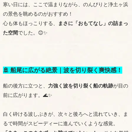
寒い日には、ここで温まりながら、のんびりと浄土ヶ浜
の景色を眺めるのがおすすめ！
心も体もほっこりする、
まさに「おもてなし」の詰まっ
た空間
でした。😊✨
🚢 船尾に広がる絶景｜波を切り裂く爽快感！
船の後方に立つと、
力強く波を切り裂く船の軌跡
が目の
前に広がります。🌊✨
白く砕ける波しぶきが、次々と後ろへと流れていき、ま
るで時間がスピーディーに進んでいくような感覚。