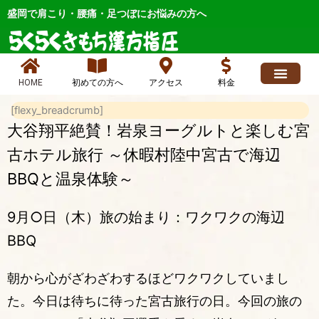
内
盛岡で肩こり・腰痛・足つぼにお悩みの方へ
容
を
ス
キ
HOME
初めての方へ
アクセス
料金
ッ
求人情報
よくあるご質問
ブログ、お店最新情報、ニュース
各症状メニュー
店長日記 人気
お問い合わせ
プ
[flexy_breadcrumb]
大谷翔平絶賛！岩泉ヨーグルトと楽しむ宮
古ホテル旅行 ～休暇村陸中宮古で海辺
BBQと温泉体験～
9月○日（木）旅の始まり：ワクワクの海辺
BBQ
朝から心がざわざわするほどワクワクしていまし
た。今日は待ちに待った宮古旅行の日。今回の旅の