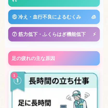
⑥ 冷え・血行不良によるむくみ
🧊
⑦ 筋力低下・ふくらはぎ機能低下
⚡
足の疲れの主な原因
1