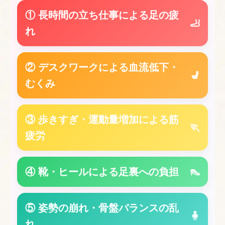
① 長時間の立ち仕事による足の疲
🦶
れ
② デスクワークによる血流低下・
💺
むくみ
③ 歩きすぎ・運動量増加による筋
🏃
疲労
④ 靴・ヒールによる足裏への負担
👠
⑤ 姿勢の崩れ・骨盤バランスの乱
🧍
れ