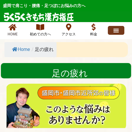
内
盛岡で肩こり・腰痛・足つぼにお悩みの方へ
容
を
ス
キ
HOME
初めての方へ
アクセス
料金
ッ
求人情報
よくあるご質問
ブログ、お店最新情報、ニュース
各症状メニュー
店長日記 人気
お問い合わせ
プ
Home
/
足の疲れ
足の疲れ