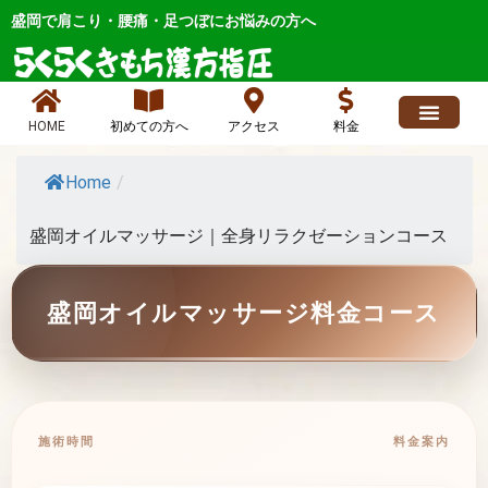
内
盛岡で肩こり・腰痛・足つぼにお悩みの方へ
容
を
ス
キ
HOME
初めての方へ
アクセス
料金
ッ
求人情報
よくあるご質問
ブログ、お店最新情報、ニュース
各症状メニュー
店長日記 人気
お問い合わせ
プ
Home
/
盛岡オイルマッサージ｜全身リラクゼーションコース
盛岡オイルマッサージ料金コース
施術時間
料金案内