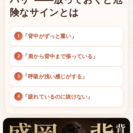
険なサインとは
「
背中がずっと重い
」
1
「
肩から背中まで張っている
」
2
「
呼吸が浅い感じがする
」
3
「
疲れているのに抜けない
」
4