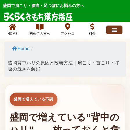
内
盛岡で肩こり・腰痛・足つぼにお悩みの方へ
容
を
ス
キ
HOME
初めての方へ
アクセス
料金
ッ
求人情報
よくあるご質問
ブログ、お店最新情報、ニュース
各症状メニュー
店長日記 人気
お問い合わせ
プ
Home
/
盛岡背中ハリの原因と改善方法｜肩こり・首こり・呼
吸の浅さを解消
盛岡で増えている不調
盛岡で増えている“背中の
ハリ”——放っておくと危