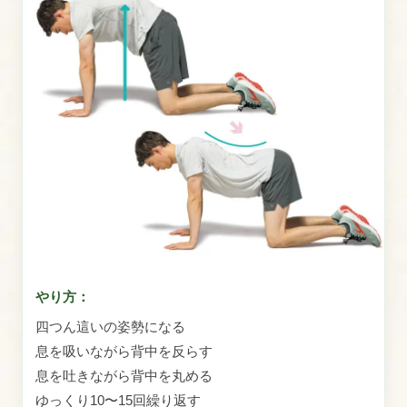
やり方：
四つん這いの姿勢になる
息を吸いながら背中を反らす
息を吐きながら背中を丸める
ゆっくり10〜15回繰り返す