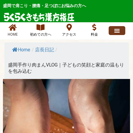
内
盛岡で肩こり・腰痛・足つぼにお悩みの方へ
容
を
ス
キ
HOME
初めての方へ
アクセス
料金
ッ
求人情報
よくあるご質問
ブログ、お店最新情報、ニュース
各症状メニュー
店長日記 人気
お問い合わせ
プ
Home
/
店長日記
/
盛岡手作り肉まんVLOG｜子どもの笑顔と家庭の温もり
を包み込む