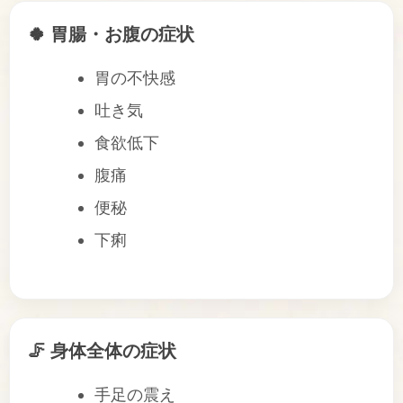
🍀 胃腸・お腹の症状
胃の不快感
吐き気
食欲低下
腹痛
便秘
下痢
🦵 身体全体の症状
手足の震え