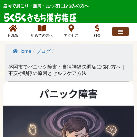
内
盛岡で肩こり・腰痛・足つぼにお悩みの方へ
容
を
ス
キ
HOME
初めての方へ
アクセス
料金
ッ
求人情報
よくあるご質問
ブログ、お店最新情報、ニュース
各症状メニュー
店長日記 人気
お問い合わせ
プ
Home
/
ブログ
/
盛岡市でパニック障害・自律神経失調症に悩む方へ｜
不安や動悸の原因とセルフケア方法