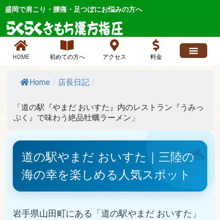
内
盛岡で肩こり・腰痛・足つぼにお悩みの方へ
容
を
ス
キ
HOME
初めての方へ
アクセス
料金
ッ
求人情報
よくあるご質問
ブログ、お店最新情報、ニュース
各症状メニュー
店長日記 人気
お問い合わせ
プ
Home
/
店長日記
/
「道の駅『やまだ おいすた』内のレストラン『うみっ
ぷく』で味わう絶品牡蠣ラーメン」
道の駅やまだ おいすた｜三陸の
海の幸を楽しめる人気スポット
岩手県山田町にある「道の駅やまだ おいすた」