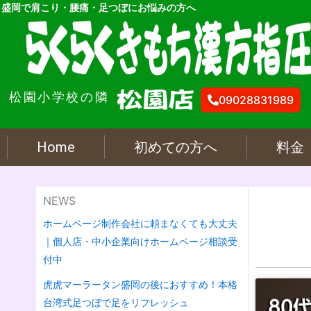
内
盛岡で肩こり・腰痛・足つぼにお悩みの方へ
容
を
ス
キ
松園小学校の隣
ッ
09028831989
プ
Home
初めての方へ
料金
NEWS
ホームページ制作会社に頼まなくても大丈夫
｜個人店・中小企業向けホームページ相談受
付中
虎虎マーラータン盛岡の後におすすめ！本格
台湾式足つぼで足をリフレッシュ