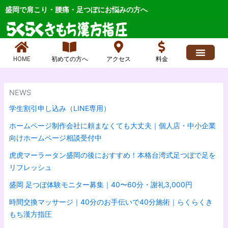
内
盛岡で肩こり・腰痛・足つぼにお悩みの方へ
容
を
ス
キ
HOME
初めての方へ
アクセス
料金
ッ
求人情報
よくあるご質問
ブログ、お店最新情報、ニュース
各症状メニュー
店長日記 人気
お問い合わせ
プ
NEWS
学生割引申し込み（LINE専用）
ホームページ制作会社に頼まなくても大丈夫｜個人店・中小企業
向けホームページ相談受付中
虎虎マーラータン盛岡の後におすすめ！本格台湾式足つぼで足を
リフレッシュ
盛岡 足つぼ体験モニター募集｜40〜60分・謝礼3,000円
時間交換マッサージ｜40分のお手伝いで40分施術｜らくらくき
もち漢方指圧