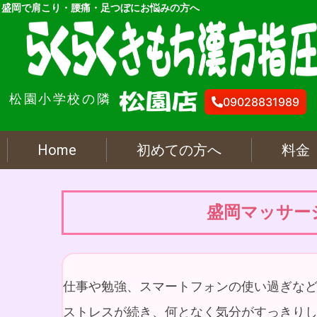
内
盛岡で肩こり・腰痛・足つぼにお悩みの方へ
容
を
ス
キ
松園小学校の隣
ッ
09028831989
プ
Home
初めての方へ
料金
盛岡マッサー
仕事や勉強、スマートフォンの使い過ぎな
ストレスが続き、何となく気分がすっきり