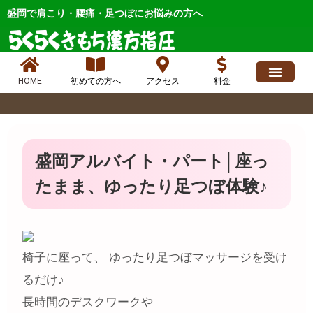
内
盛岡で肩こり・腰痛・足つぼにお悩みの方へ
容
を
ス
キ
HOME
初めての方へ
アクセス
料金
ッ
求人情報
よくあるご質問
ブログ、お店最新情報、ニュース
各症状メニュー
店長日記 人気
お問い合わせ
プ
盛岡アルバイト・パート│座っ
たまま、ゆったり足つぼ体験♪
椅子に座って、 ゆったり足つぼマッサージを受け
るだけ♪
長時間のデスクワークや